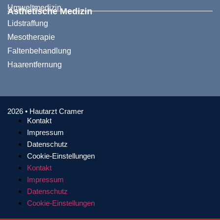
Umweltmedizin
Ästhetische Medizin
Lidstraffung
Mesotherapie
Faltenbehandlung
Haarentfernung
2026
•
Hautarzt Cramer
Kontakt
Impressum
Datenschutz
Cookie-Einstellungen
Kontakt
Impressum
Datenschutz
Cookie-Einstellungen