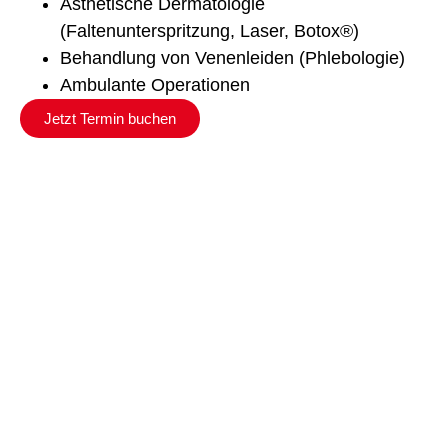
Ästhetische Dermatologie
(Faltenunterspritzung, Laser, Botox®)
Behandlung von Venenleiden (Phlebologie)
Ambulante Operationen
Jetzt Termin buchen
Unser Ärzteteam in Gelsenkirchen
Buer
Die Praxis in Gelsenkirchen-Buer wird persönlich von
Frau
Dr. med. Michaela Cramer
und
Herrn
Dr. med.