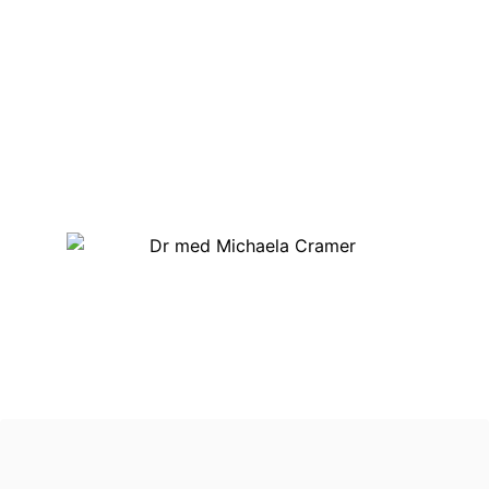
Thomas Cramer
geleitet. Beide verfügen über
langjährige Erfahrung in der Dermatologie und stehen
für eine fundierte, patientenorientierte Behandlung auf
höchstem medizinischem Niveau. Unterstützt von einem
engagierten Praxisteam sorgen sie dafür, dass Sie sich
bei uns sowohl fachlich als auch menschlich gut
aufgehoben fühlen.
Dr. med. Michaela Cramer